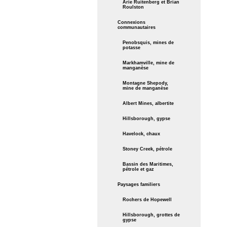
Arie Ruitenberg et Brian
Roulston
Connexions
communautaires
Penobsquis, mines de
potasse
Markhamville, mine de
manganèse
Montagne Shepody,
mine de manganèse
Albert Mines, albertite
Hillsborough, gypse
Havelock, chaux
Stoney Creek, pétrole
Bassin des Maritimes,
pétrole et gaz
Paysages familiers
Rochers de Hopewell
Hillsborough, grottes de
gypse