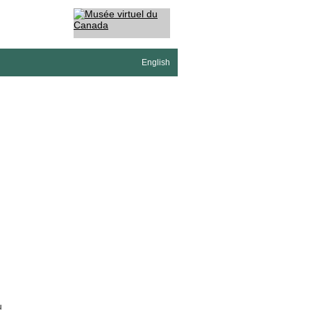
English
u