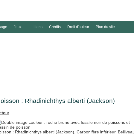
sage
Jeux
Liens
Crédits
Droit d'auteur
Plan du site
oisson : Rhadinichthys alberti (Jackson)
etour
oisson : Rhadinichthys alberti (Jackson). Carbonifère inférieur. Bellivea