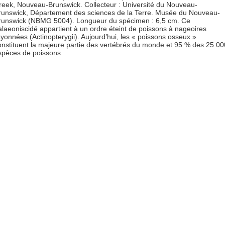
reek, Nouveau-Brunswick. Collecteur : Université du Nouveau-
runswick, Département des sciences de la Terre. Musée du Nouveau-
runswick (NBMG 5004). Longueur du spécimen : 6,5 cm. Ce
alaeoniscidé appartient à un ordre éteint de poissons à nageoires
ayonnées (Actinopterygii). Aujourd’hui, les « poissons osseux »
onstituent la majeure partie des vertébrés du monde et 95 % des 25 00
spèces de poissons.