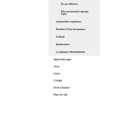
Île aux Hérons
Parc provincial Lepreau
Falls
Carbonifère supérieur
Permien-Trias-Jurassique
Crétacé
Quaternaire
Le géoparc Stonehammer
Apprentissage
Jeux
Liens
Crédits
Droit d'auteur
Plan du site