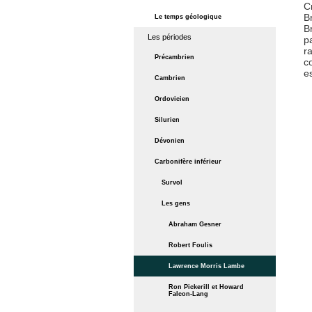
C
B
Le temps géologique
B
Les périodes
p
r
Précambrien
c
e
Cambrien
Ordovicien
Silurien
Dévonien
Carbonifère inférieur
Survol
Les gens
Abraham Gesner
Robert Foulis
Lawrence Morris Lambe
Ron Pickerill et Howard
Falcon-Lang