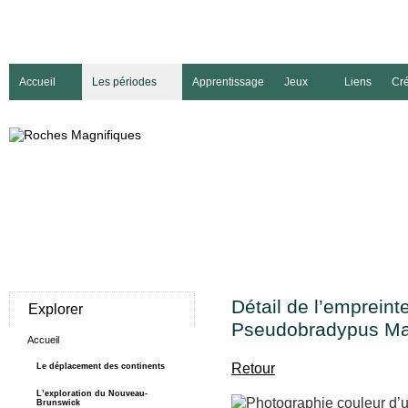
Accueil
Les périodes
Apprentissage
Jeux
Liens
Cré
Détail de l’empreint
Explorer
Pseudobradypus Ma
Accueil
Retour
Le déplacement des continents
L’exploration du Nouveau-
Brunswick