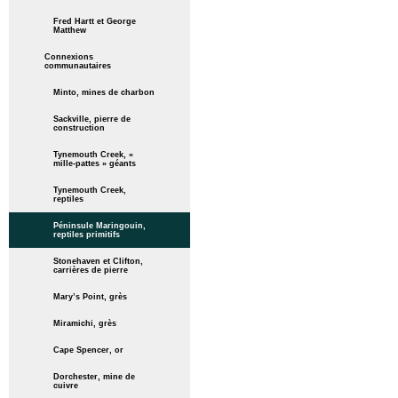
Fred Hartt et George
Matthew
Connexions
communautaires
Minto, mines de charbon
Sackville, pierre de
construction
Tynemouth Creek, «
mille-pattes » géants
Tynemouth Creek,
reptiles
Péninsule Maringouin,
reptiles primitifs
Stonehaven et Clifton,
carrières de pierre
Mary’s Point, grès
Miramichi, grès
Cape Spencer, or
Dorchester, mine de
cuivre