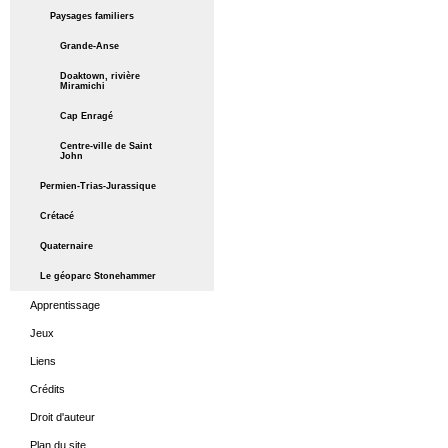
Paysages familiers
Grande-Anse
Doaktown, rivière
Miramichi
Cap Enragé
Centre-ville de Saint
John
Permien-Trias-Jurassique
Crétacé
Quaternaire
Le géoparc Stonehammer
Apprentissage
Jeux
Liens
Crédits
Droit d'auteur
Plan du site