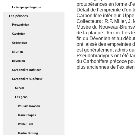
Le temps géologique
Détail de l’empreinte d’un
Carbonifère inférieur. Upp
Les périodes
Collecteurs : R.F. Miller, 
Précambrien
Musée du Nouveau-Brunswi
de la plaque : 65 cm. Les té
Cambrien
fin du Dévonien et au début
Ordovicien
ont laissé des empreintes d
est généralement admis qu
Silurien
Pseudobradypus ont été lai
du Carbonifère précoce pou
Dévonien
plus anciennes de l’existen
Carbonifère inférieur
Carbonifère supérieur
Survol
Les gens
William Dawson
Marie Stopes
Walter Bell
Martin Gibling