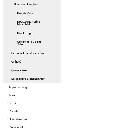
Paysages familiers
Grande-Anse
Doaktown, rivière
Miramichi
Cap Enragé
Centre-ville de Saint
John
Permien-Trias-Jurassique
Crétacé
Quaternaire
Le géoparc Stonehammer
Apprentissage
Jeux
Liens
Crédits
Droit d'auteur
Plan du site