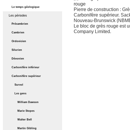
Le temps géologique
Pierre de construction : Grè
Carbonifère supérieur. Sa
Les périodes
Nouveau-Brunswick (NBME 
Précambrien
Le bloc de grès rouge est u
Company Limited.
Cambrien
Ordovicien
Silurien
Dévonien
Carbonifère inférieur
Carbonifère supérieur
Survol
Les gens
William Dawson
Marie Stopes
Walter Bell
Martin Gibling