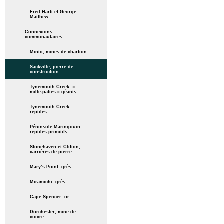
Fred Hartt et George
Matthew
Connexions
communautaires
Minto, mines de charbon
Sackville, pierre de
construction
Tynemouth Creek, «
mille-pattes » géants
Tynemouth Creek,
reptiles
Péninsule Maringouin,
reptiles primitifs
Stonehaven et Clifton,
carrières de pierre
Mary’s Point, grès
Miramichi, grès
Cape Spencer, or
Dorchester, mine de
cuivre