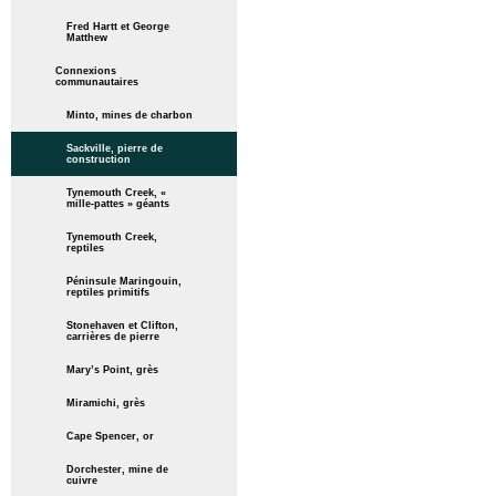
Fred Hartt et George
Matthew
Connexions
communautaires
Minto, mines de charbon
Sackville, pierre de
construction
Tynemouth Creek, «
mille-pattes » géants
Tynemouth Creek,
reptiles
Péninsule Maringouin,
reptiles primitifs
Stonehaven et Clifton,
carrières de pierre
Mary’s Point, grès
Miramichi, grès
Cape Spencer, or
Dorchester, mine de
cuivre