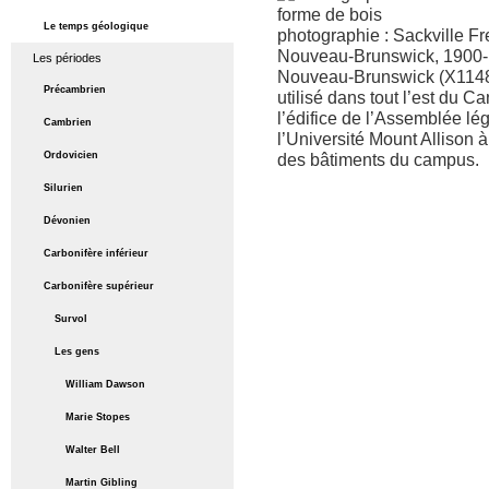
Le temps géologique
photographie : Sackville F
Nouveau-Brunswick, 1900-
Les périodes
Nouveau-Brunswick (X11480)
Précambrien
utilisé dans tout l’est du Ca
l’édifice de l’Assemblée lég
Cambrien
l’Université Mount Allison à
Ordovicien
des bâtiments du campus.
Silurien
Dévonien
Carbonifère inférieur
Carbonifère supérieur
Survol
Les gens
William Dawson
Marie Stopes
Walter Bell
Martin Gibling