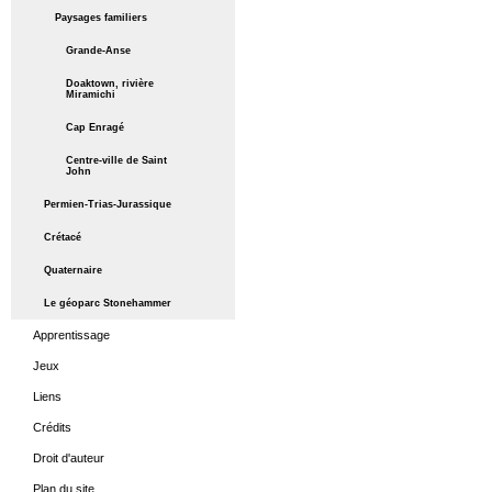
Paysages familiers
Grande-Anse
Doaktown, rivière
Miramichi
Cap Enragé
Centre-ville de Saint
John
Permien-Trias-Jurassique
Crétacé
Quaternaire
Le géoparc Stonehammer
Apprentissage
Jeux
Liens
Crédits
Droit d'auteur
Plan du site