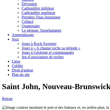
Dévonien
Carbonifère inférieur
Carbonifère supérieur
Permien-Trias-Jurassique
Crétacé
Quaternaire
Le géoparc Stonehammer
Apprentissage
Jeux
Jouer à Rock Sweeper
Jouer à « A chaque roche sa période »
Jouer à Géologie et communautés
Jeu d’association de roches
Liens
Crédits
Droit d'auteur
Plan du site
Saint John, Nouveau-Brunswick,
Retour