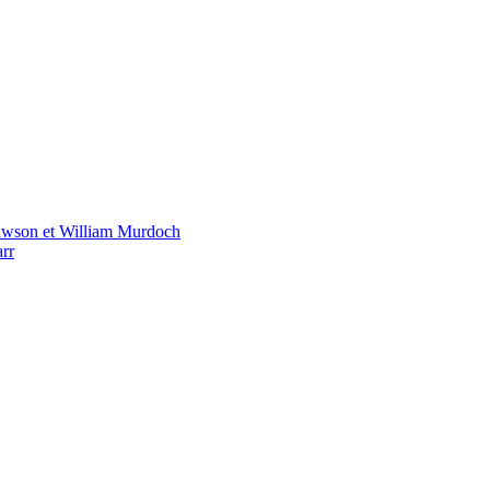
awson et William Murdoch
rr