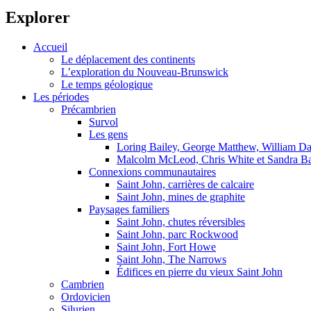
Explorer
Accueil
Le déplacement des continents
L’exploration du Nouveau-Brunswick
Le temps géologique
Les périodes
Précambrien
Survol
Les gens
Loring Bailey, George Matthew, William D
Malcolm McLeod, Chris White et Sandra Ba
Connexions communautaires
Saint John, carrières de calcaire
Saint John, mines de graphite
Paysages familiers
Saint John, chutes réversibles
Saint John, parc Rockwood
Saint John, Fort Howe
Saint John, The Narrows
Édifices en pierre du vieux Saint John
Cambrien
Ordovicien
Silurien