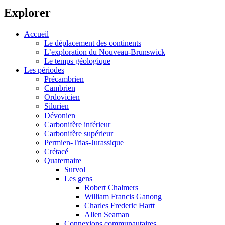
Explorer
Accueil
Le déplacement des continents
L’exploration du Nouveau-Brunswick
Le temps géologique
Les périodes
Précambrien
Cambrien
Ordovicien
Silurien
Dévonien
Carbonifère inférieur
Carbonifère supérieur
Permien-Trias-Jurassique
Crétacé
Quaternaire
Survol
Les gens
Robert Chalmers
William Francis Ganong
Charles Frederic Hartt
Allen Seaman
Connexions communautaires