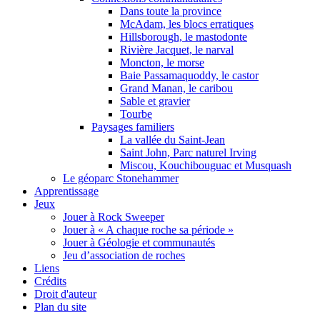
Dans toute la province
McAdam, les blocs erratiques
Hillsborough, le mastodonte
Rivière Jacquet, le narval
Moncton, le morse
Baie Passamaquoddy, le castor
Grand Manan, le caribou
Sable et gravier
Tourbe
Paysages familiers
La vallée du Saint-Jean
Saint John, Parc naturel Irving
Miscou, Kouchibouguac et Musquash
Le géoparc Stonehammer
Apprentissage
Jeux
Jouer à Rock Sweeper
Jouer à « A chaque roche sa période »
Jouer à Géologie et communautés
Jeu d’association de roches
Liens
Crédits
Droit d'auteur
Plan du site