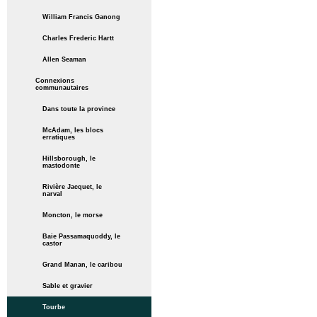
William Francis Ganong
Charles Frederic Hartt
Allen Seaman
Connexions
communautaires
Dans toute la province
McAdam, les blocs
erratiques
Hillsborough, le
mastodonte
Rivière Jacquet, le
narval
Moncton, le morse
Baie Passamaquoddy, le
castor
Grand Manan, le caribou
Sable et gravier
Tourbe