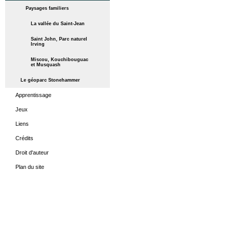
Paysages familiers
La vallée du Saint-Jean
Saint John, Parc naturel
Irving
Miscou, Kouchibouguac
et Musquash
Le géoparc Stonehammer
Apprentissage
Jeux
Liens
Crédits
Droit d'auteur
Plan du site
ACCUEIL
LES PÉRIODES