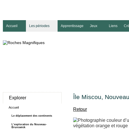
Accueil
Les périodes
Apprentissage
Jeux
Liens
Cré
Île Miscou, Nouvea
Explorer
Accueil
Retour
Le déplacement des continents
L’exploration du Nouveau-
Brunswick