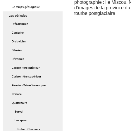
photographie : Île Miscou
d’images de la province d
Le temps géologique
tourbe postglaciaire
Les périodes
Précambrien
Cambrien
Ordovicien
Silurien
Dévonien
Carbonifère inférieur
Carbonifère supérieur
Permien-Trias-Jurassique
Crétacé
Quaternaire
Survol
Les gens
Robert Chalmers