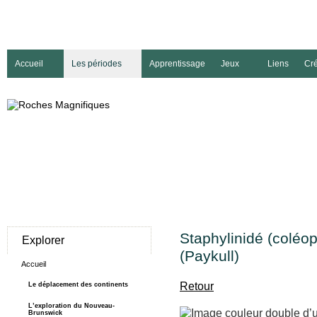
Accueil
Les périodes
Apprentissage
Jeux
Liens
Cré
Staphylinidé (coléo
Explorer
(Paykull)
Accueil
Retour
Le déplacement des continents
L’exploration du Nouveau-
Brunswick