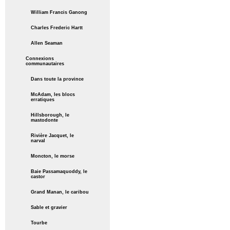
William Francis Ganong
Charles Frederic Hartt
Allen Seaman
Connexions
communautaires
Dans toute la province
McAdam, les blocs
erratiques
Hillsborough, le
mastodonte
Rivière Jacquet, le
narval
Moncton, le morse
Baie Passamaquoddy, le
castor
Grand Manan, le caribou
Sable et gravier
Tourbe