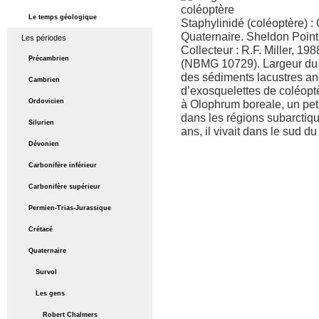
Le temps géologique
Staphylinidé (coléoptère) :
Quaternaire. Sheldon Poin
Les périodes
Collecteur : R.F. Miller, 
Précambrien
(NBMG 10729). Largeur du 
des sédiments lacustres an
Cambrien
d’exosquelettes de coléopt
Ordovicien
à Olophrum boreale, un peti
dans les régions subarctiq
Silurien
ans, il vivait dans le sud 
Dévonien
Carbonifère inférieur
Carbonifère supérieur
Permien-Trias-Jurassique
Crétacé
Quaternaire
Survol
Les gens
Robert Chalmers