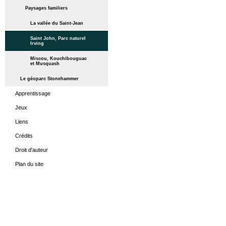
Paysages familiers
La vallée du Saint-Jean
Saint John, Parc naturel
Irving
Miscou, Kouchibouguac
et Musquash
Le géoparc Stonehammer
Apprentissage
Jeux
Liens
Crédits
Droit d'auteur
Plan du site
ACCUEIL
LES PÉRIODES