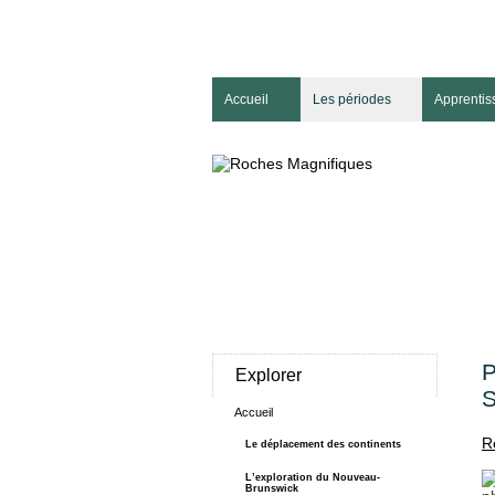
Accueil
Les périodes
Apprentis
P
Explorer
S
Accueil
R
Le déplacement des continents
L’exploration du Nouveau-
Brunswick