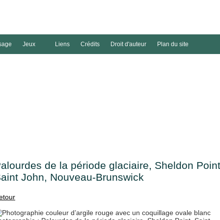
sage
Jeux
Liens
Crédits
Droit d'auteur
Plan du site
alourdes de la période glaciaire, Sheldon Point
aint John, Nouveau-Brunswick
etour