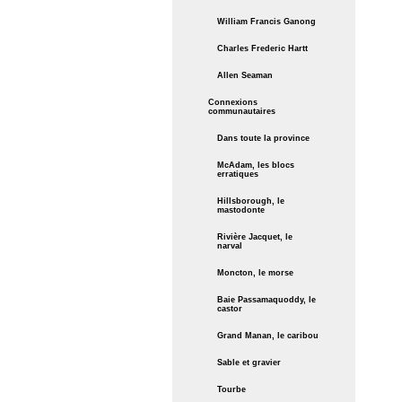
William Francis Ganong
Charles Frederic Hartt
Allen Seaman
Connexions
communautaires
Dans toute la province
McAdam, les blocs
erratiques
Hillsborough, le
mastodonte
Rivière Jacquet, le
narval
Moncton, le morse
Baie Passamaquoddy, le
castor
Grand Manan, le caribou
Sable et gravier
Tourbe