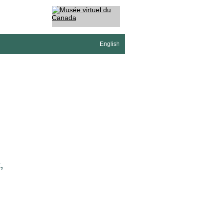
English
,