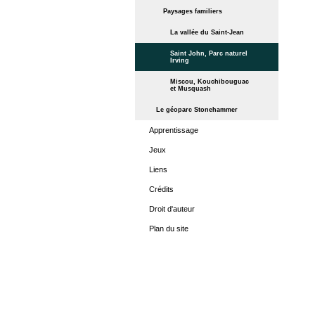
Paysages familiers
La vallée du Saint-Jean
Saint John, Parc naturel
Irving
Miscou, Kouchibouguac
et Musquash
Le géoparc Stonehammer
Apprentissage
Jeux
Liens
Crédits
Droit d'auteur
Plan du site
ACCUEIL
LES PÉRIO