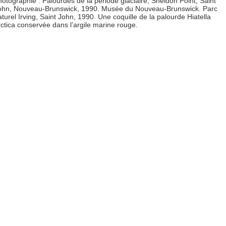
hotographie : Palourdes de la période glaciaire, Sheldon Point, Saint
ohn, Nouveau-Brunswick, 1990. Musée du Nouveau-Brunswick. Parc
aturel Irving, Saint John, 1990. Une coquille de la palourde Hiatella
rctica conservée dans l’argile marine rouge.