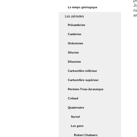
p
J
Le temps géologique
n
a
Les périodes
Précambrien
Cambrien
Ordovicien
Silurien
Dévonien
Carbonifère inférieur
Carbonifère supérieur
Permien-Trias-Jurassique
Crétacé
Quaternaire
Survol
Les gens
Robert Chalmers