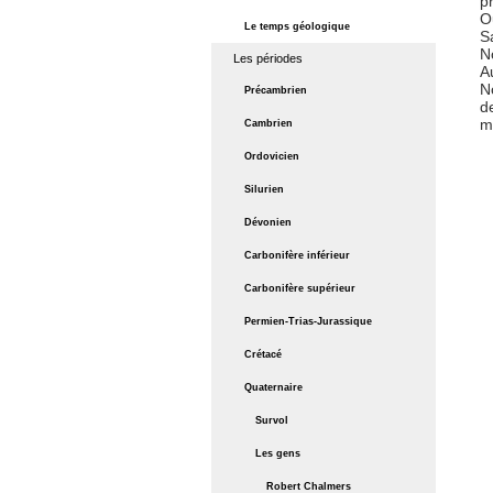
O
Le temps géologique
S
N
Les périodes
Au
N
Précambrien
d
m
Cambrien
Ordovicien
Silurien
Dévonien
Carbonifère inférieur
Carbonifère supérieur
Permien-Trias-Jurassique
Crétacé
Quaternaire
Survol
Les gens
Robert Chalmers