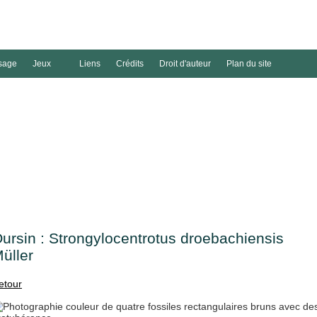
sage
Jeux
Liens
Crédits
Droit d'auteur
Plan du site
ursin : Strongylocentrotus droebachiensis
üller
etour