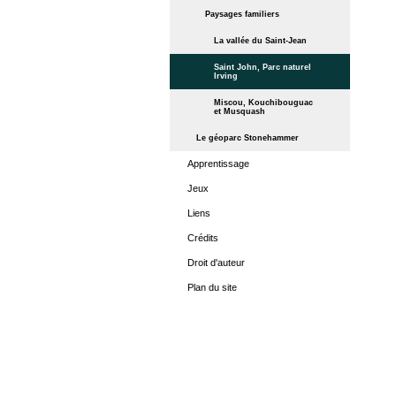
Paysages familiers
La vallée du Saint-Jean
Saint John, Parc naturel
Irving
Miscou, Kouchibouguac
et Musquash
Le géoparc Stonehammer
Apprentissage
Jeux
Liens
Crédits
Droit d'auteur
Plan du site
ACCUEIL
LES PÉRIO