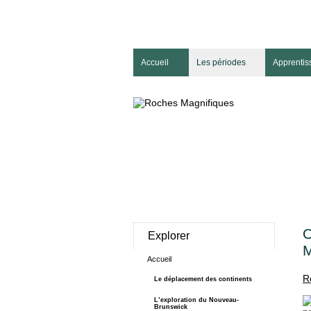
Accueil
Les périodes
Apprentis
O
Explorer
M
Accueil
R
Le déplacement des continents
L’exploration du Nouveau-
Brunswick