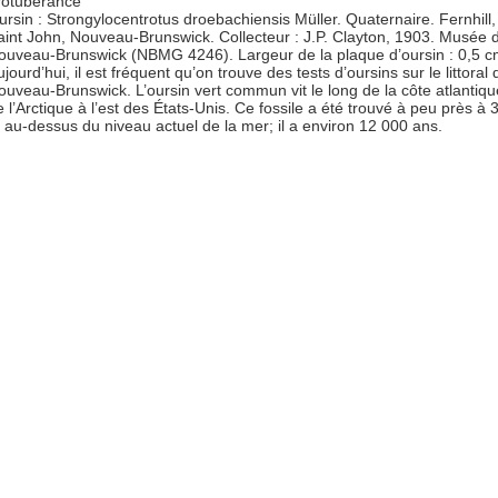
ursin : Strongylocentrotus droebachiensis Müller. Quaternaire. Fernhill,
aint John, Nouveau-Brunswick. Collecteur : J.P. Clayton, 1903. Musée 
ouveau-Brunswick (NBMG 4246). Largeur de la plaque d’oursin : 0,5 c
jourd’hui, il est fréquent qu’on trouve des tests d’oursins sur le littoral 
ouveau-Brunswick. L’oursin vert commun vit le long de la côte atlantiqu
e l’Arctique à l’est des États-Unis. Ce fossile a été trouvé à peu près à 
 au-dessus du niveau actuel de la mer; il a environ 12 000 ans.