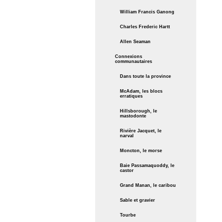
William Francis Ganong
Charles Frederic Hartt
Allen Seaman
Connexions
communautaires
Dans toute la province
McAdam, les blocs
erratiques
Hillsborough, le
mastodonte
Rivière Jacquet, le
narval
Moncton, le morse
Baie Passamaquoddy, le
castor
Grand Manan, le caribou
Sable et gravier
Tourbe