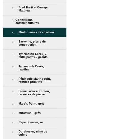
Fred Hartt et George
Matthew
Connexions
communautaires
Minto, mines de charbon
Sackville, pierre de
construction
Tynemouth Creek, «
mille-pattes » géants
Tynemouth Creek,
reptiles
Péninsule Maringouin,
reptiles primitifs
Stonehaven et Clifton,
carrières de pierre
Mary’s Point, grès
Miramichi, grès
Cape Spencer, or
Dorchester, mine de
cuivre