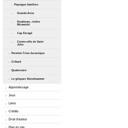
Paysages familiers
Grande-Anse
Doaktown, rivière
Miramichi
Cap Enragé
Centre-ville de Saint
John
Permien-Trias-Jurassique
Crétacé
Quaternaire
Le géoparc Stonehammer
Apprentissage
Jeux
Liens
Crédits
Droit d'auteur
Plan du site