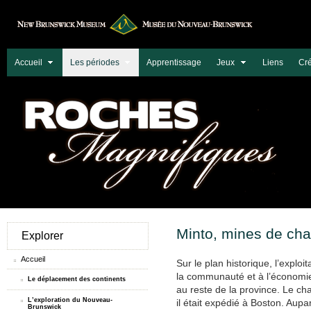
Accueil
Les périodes
Apprentissage
Jeux
Liens
Cré
Minto, mines de ch
Explorer
Accueil
Sur le plan historique, l’explo
la communauté et à l’économ
Le déplacement des continents
au reste de la province. Le c
L’exploration du Nouveau-
il était expédié à Boston. Aup
Brunswick