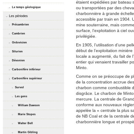
étaient expédiées par bateau 
ou transportées par des chev
Le temps géologique
charbonnière à grande échelle
Les périodes
accessible par train en 1904. 
mine souterraine, mais comme l
Précambrien
surface, l’exploitation à ciel 
Cambrien
privilégiée.
Ordovicien
En 1905, l’utilisation d’une p
début de l’exploitation minièr
Silurien
locale a augmenté, du fait de
Dévonien
entier qui venaient travailler 
Minto
.
Carbonifère inférieur
Comme on se préoccupe de plu
Carbonifère supérieur
de la concentration accrue des
charbon comme combustible de 
Survol
disgrâce. Le charbon de
Minto
Les gens
mercure. La centrale de Grand 
conforme aux nouveaux règleme
William Dawson
appelée la « centrale la plus 
Marie Stopes
de NB Coal et de la centrale d
charbonnière longue et prosp
Walter Bell
Martin Gibling