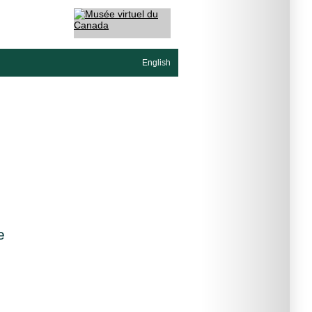
English
e