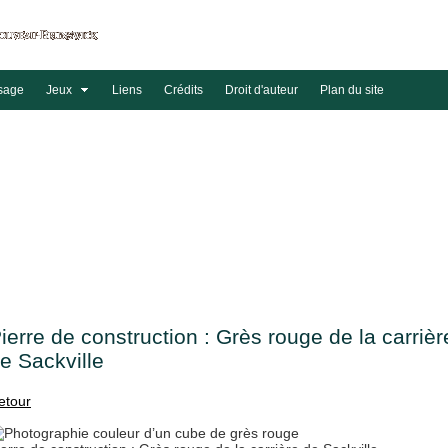
sage
Jeux
Liens
Crédits
Droit d'auteur
Plan du site
ierre de construction : Grès rouge de la carrièr
e Sackville
etour