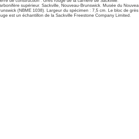
ierre de construction : Grès rouge de la carrière de Sackville.
arbonifère supérieur. Sackville, Nouveau-Brunswick. Musée du Nouvea
runswick (NBME 1038). Largeur du spécimen : 7,5 cm. Le bloc de grès
ouge est un échantillon de la Sackville Freestone Company Limited.