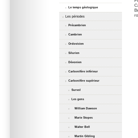
P
C
Le temps géologique
B
r
Les périodes
Précambrien
Cambrien
Ordovicien
Silurien
Dévonien
Carbonifère inférieur
Carbonifère supérieur
Survol
Les gens
William Dawson
Marie Stopes
Walter Bell
Martin Gibling