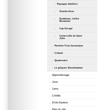
Paysages familiers
Grande-Anse
Doaktown, rivière
Miramichi
Cap Enragé
Centre-ville de Saint
John
Permien-Trias-Jurassique
Crétacé
Quaternaire
Le géoparc Stonehammer
Apprentissage
Jeux
Liens
Crédits
Droit d'auteur
Plan du site