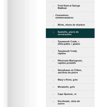
Fred Hartt et George
Matthew
Connexions
communautaires
Minto, mines de charbon
Sackville, pierre de
construction
Tynemouth Creek, «
mille-pattes » géants
Tynemouth Creek,
reptiles
Péninsule Maringouin,
reptiles primitifs
Stonehaven et Clifton,
carrières de pierre
Mary’s Point, grès
Miramichi, grès
Cape Spencer, or
Dorchester, mine de
cuivre