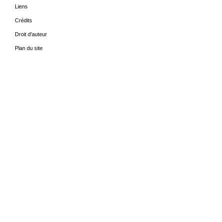
Liens
Crédits
Droit d'auteur
Plan du site
ACCUEIL
LES PÉRIODES