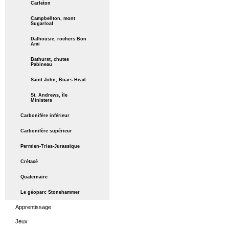
Carleton
Campbellton, mont
Sugarloaf
Dalhousie, rochers Bon
Ami
Bathurst, chutes
Pabineau
Saint John, Boars Head
St. Andrews, île
Ministers
Carbonifère inférieur
Carbonifère supérieur
Permien-Trias-Jurassique
Crétacé
Quaternaire
Le géoparc Stonehammer
Apprentissage
Jeux