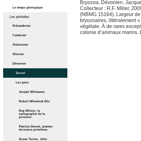
Bryozoa. Dévonien. Jacque
Collecteur : R.F. Miller, 
Le temps géologique
(NBMG 15164). Largeur de l
Les périodes
bryozoaires, littéralement
végétale. À de rares excepti
Précambrien
colonie d’animaux marins. L
Cambrien
Ordovicien
Silurien
Dévonien
Survol
Les gens
Joseph Whiteaves
Robert Wheelock Ells
Reg Wilson, la
cartographie de la
province
Patricia Gensel, plantes
terrestres primitives
Susan Turner, John