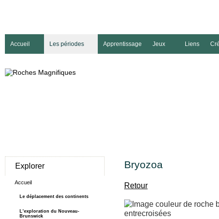
Accueil
Les périodes
Apprentissage
Jeux
Liens
Cré
Bryozoa
Explorer
Accueil
Retour
Le déplacement des continents
L’exploration du Nouveau-
Brunswick