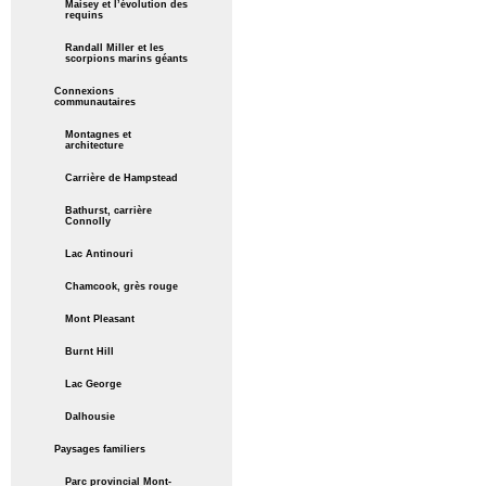
Maisey et l’évolution des
requins
Randall Miller et les
scorpions marins géants
Connexions
communautaires
Montagnes et
architecture
Carrière de Hampstead
Bathurst, carrière
Connolly
Lac Antinouri
Chamcook, grès rouge
Mont Pleasant
Burnt Hill
Lac George
Dalhousie
Paysages familiers
Parc provincial Mont-