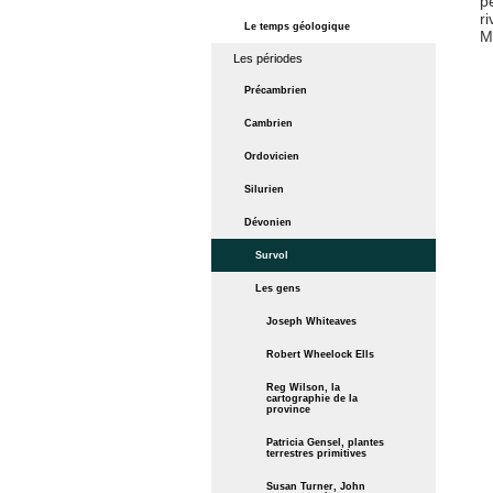
p
r
Le temps géologique
M
Les périodes
Précambrien
Cambrien
Ordovicien
Silurien
Dévonien
Survol
Les gens
Joseph Whiteaves
Robert Wheelock Ells
Reg Wilson, la
cartographie de la
province
Patricia Gensel, plantes
terrestres primitives
Susan Turner, John