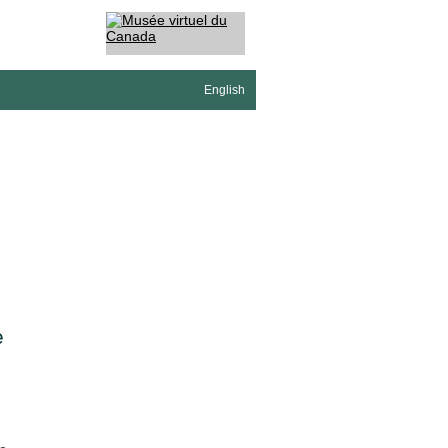
English
e