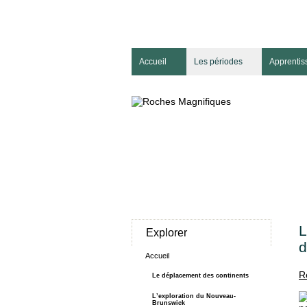
Accueil
Les périodes
Apprentis
L
Explorer
d
Accueil
R
Le déplacement des continents
L’exploration du Nouveau-
Brunswick