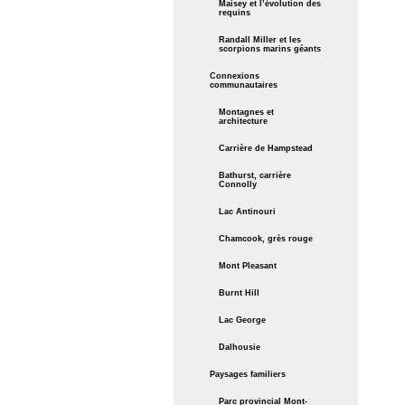
Maisey et l’évolution des
requins
Randall Miller et les
scorpions marins géants
Connexions
communautaires
Montagnes et
architecture
Carrière de Hampstead
Bathurst, carrière
Connolly
Lac Antinouri
Chamcook, grès rouge
Mont Pleasant
Burnt Hill
Lac George
Dalhousie
Paysages familiers
Parc provincial Mont-