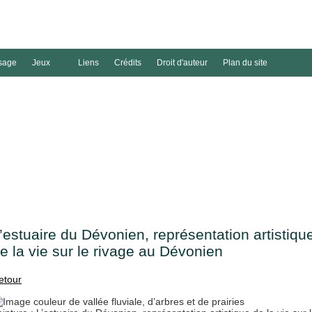
sage
Jeux
Liens
Crédits
Droit d'auteur
Plan du site
’estuaire du Dévonien, représentation artistiqu
e la vie sur le rivage au Dévonien
etour