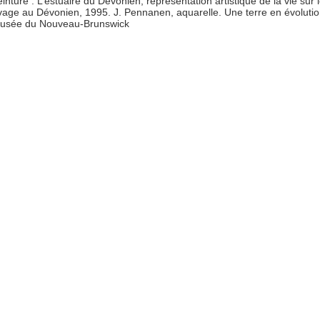
einture : L’estuaire du Dévonien, représentation artistique de la vie sur 
ivage au Dévonien, 1995. J. Pennanen, aquarelle. Une terre en évolutio
usée du Nouveau-Brunswick