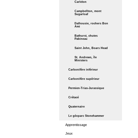
Carleton
Campbellton, mont
Sugarloaf
Dalhousie, rochers Bon
Ami
Bathurst, chutes
Pabineau
Saint John, Boars Head
St. Andrews, île
Ministers
Carbonifère inférieur
Carbonifère supérieur
Permien-Trias-Jurassique
Crétacé
Quaternaire
Le géoparc Stonehammer
Apprentissage
Jeux